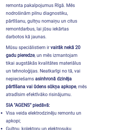
remonta pakalpojumus Rīgā. Mēs
nodrošinām pilnu diagnostiku,
pārtīšanu, gultņu nomaiņu un citus
remontdarbus, lai jūsu iekārtas
darbotos kā jaunas.
Mūsu speciālistiem ir
vairāk nekā 20
gadu pieredze
, un mēs izmantojam
tikai augstākās kvalitātes materiālus
un tehnoloģijas. Neatkarīgi no tā, vai
nepieciešams
asinhronā dzinēja
pārtīšana vai ūdens sūkņa apkope
, mēs
atradīsim efektīvāko risinājumu.
SIA "AGENS" piedāvā:
Visa veida elektrodzinēju remontu un
apkopi;
Gultņu, kolektoru un elektrosuku