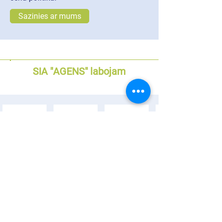
Sazinies ar mums
SIA "АGENS" labojam
PAKALPOJUMI