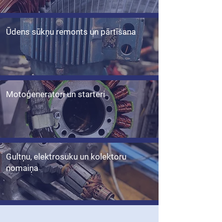
Ūdens sūkņu remonts un pārtīšana
Motoģeneratori un starteri
Gultņu, elektrosuku un kolektoru
nomaiņa