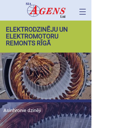
ELEKTRODZINĒJU UN
ELEKTROMOTORU
REMONTS RĪGĀ
Asinhronie dzinēji