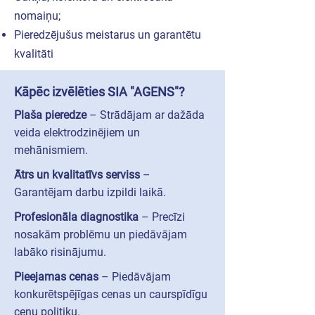
nomaiņu;
Pieredzējušus meistarus un garantētu
kvalitāti
Kāpēc izvēlēties SIA "AGENS"?
Plaša pieredze
– Strādājam ar dažāda
veida elektrodzinējiem un
mehānismiem.
Ātrs un kvalitatīvs serviss
–
Garantējam darbu izpildi laikā.
Profesionāla diagnostika
– Precīzi
nosakām problēmu un piedāvājam
labāko risinājumu.
Pieejamas cenas
– Piedāvājam
konkurētspējīgas cenas un caurspīdīgu
cenu politiku.